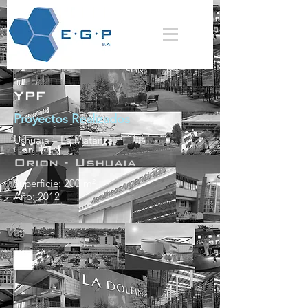
YPF
Proyectos Realizados
Ushuaia – La Matanza
Orion - Ushuaia
Superficie: 200 m²
Año: 2012