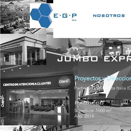
NOSOTROS
JUMBO EXP
Proyectos y Direcci
Pacheco Golf – Plaza Italia (
Pacheco
Superficie: 1500 m²
Año: 2014