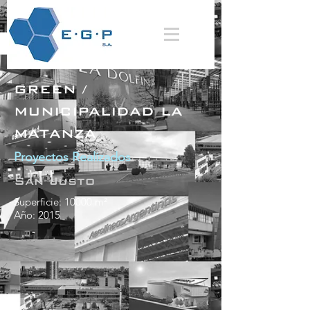
GREEN /
MUNICIPALIDAD LA
MATANZA
Proyectos Realizados
San Justo
Superficie: 10000 m²
Año: 2015